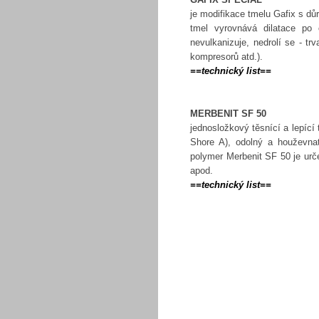
je modifikace tmelu Gafix s dů
tmel vyrovnává dilatace po 
nevulkanizuje, nedrolí se - tr
kompresorů atd.).
==technický list==
MERBENIT SF 50
jednosložkový těsnící a lepící
Shore A), odolný a houževna
polymer Merbenit SF 50 je urče
apod.
==technický list==