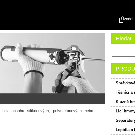
Úvodní 
Hledat
PRODU
Správkové 
Těsnící a 
Kluzné h
y bez obsahu silikonových, polyuretanových nebo
Licí hmot
Separátor
Lepidla a 