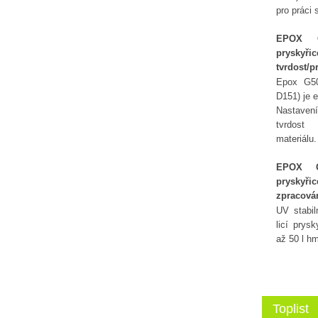
pro práci 
EPOX G
pryskyř
tvrdost/p
Epox G50
D151) je e
Nastaven
tvrdost
materiálu
EPOX G1
pryskyř
zpracová
UV stabil
licí prys
až 50 l h
Toplist