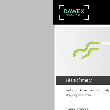
Těsnící tmely
Jednosložkové těsnící tmel
akrylových složek.
GAFIX SPECIÁL