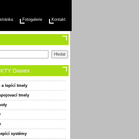
stránka
Fotogalerie
Kontakt
KTY Dawex
a lepící tmely
spojovací tmely
moty
y
y
lepící systémy