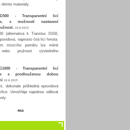
s těmito materiály.
500 - Transparentní licí
ice, s možností nastavení
ružnost.
16.9.2015
0 (alternativa k Translux D150,
poxidová, naprosto čirá licí hmota.
ím mísícího poměru lze měnit
 nebo pružnost výsledného
.
000 - Transparentní licí
ice s prodlouženou dobou
ní
16.9.2015
ní, dokonale průhledná epoxidová
kyřice. Umožňáje najednou odlévat
moty.
RSS