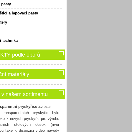
 pasty
štící a lapovací pasty
těry
 technika
TY podle oborů
ční materiály
 v našem sortimentu
sparentní pryskyřice
3.2.2019
transparentních pryskyřic bylo
ěkolik nových pryskyřic pro výrobu
entních stolových desek (river
sou také k dispozici video návody