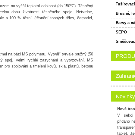
Tušírovací
razem na vyšší teplotní odolnost (do 150ºC). Těsněný
celou dobu životnosti těsněného spoje. Netvrdne,
Brusné, le
vale a 100 % těsní. (těsnění topných těles, čerpadel,
Barvy a ná
SEPO
Směšovací
 tmel na bázi MS polymeru. Vytváří tvrvale pružný (50
PRODUK
tý spoj. Velmi rychlé zasychání a vytvzování. MS
n pro spojování a tmelení kovů, skla, plastů, betonu
Zahrani
Novinky
Nové tran
V sekci 
přidáno n
transpar
table). J