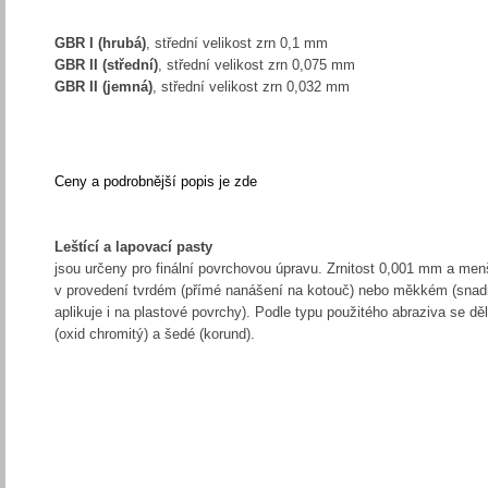
GBR I (hrubá)
, střední velikost zrn 0,1 mm
GBR II (střední)
, střední velikost zrn 0,075 mm
GBR II (jemná)
, střední velikost zrn 0,032 mm
Ceny a podrobnější popis je zde
Leštící a lapovací pasty
jsou určeny pro finální povrchovou úpravu. Zrnitost 0,001 mm a men
v provedení tvrdém (přímé nanášení na kotouč) nebo měkkém (sna
aplikuje i na plastové povrchy). Podle typu použitého abraziva se dě
(oxid chromitý) a šedé (korund).