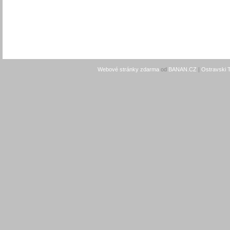
Webové stránky zdarma
od
BANAN.CZ
|
Ostravski 