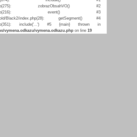
nan/index.php(275): zobrazObsahVO() #2
sbanan/index.php(216): event() #3
hemes_old/Black2/index.php(28): getSegment() #4
dex.php(351): include('...') #5 {main} thrown in
gins/vymena.odkazu/vymena.odkazu.php
on line
19