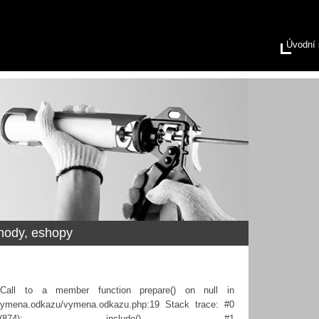
Úvodní 
hody, eshopy
 Call to a member function prepare() on null in
ns/vymena.odkazu/vymena.odkazu.php:19 Stack trace: #0
sbanan/start.php(874): include() #1