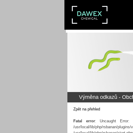
Výměna odkazů - Obc
Zpět na přehled
Fatal error
: Uncaught Error:
/usr/local/lib/php/rsbanan/plugi
/usr/local/lib/php/r